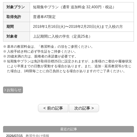
対象プラン
短期集中プラン（通常 追加料金 32,400円・税込）
取得免許
普通車AT限定
期間
2018年1月16日(火)〜2018年2月20日(火)まで入校の方
対象者
上記期間に入校の学生（定員25名）
基本の教習料金は、「教習料金」の項をご参照ください。
入校手続き時に必ず学生証をご持参ください。
20歳未満の方は、親権者の承諾書が必要です。
短期集中プランは免許取得目標25日に設定されますが、お客様のご都合や履修状況
により卒業までの日数が変動する場合があります。また、追加・延長教習等が生じ
た場合は、1時限毎ごとに自己負担となる場合がありますのでご了承ください。
お知らせ
< 前の記事
次の記事 >
最近の記事
2026/07/15
教習生向け情報