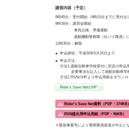
講習内容（予定）
8時45分：受付開始（9時15分までに受付
9時30分：講習会開始
車両点検、準備運動
函館機動警察隊（白バイ隊員）
12時30分：解散
申込締切：平成30年5月25日まで
申込方法：
方法1.函館自動車学校受付に所定の申込
必要事項を記入して函館自動車学
方法2.RSNのHPより申込用紙をダウン
Rider’s Save NetのHP
Rider’s Save Net資料（PDF・374KB
RSN提出用申込用紙（PDF・96KB）
※緊急事案等により警察隊員派遣が中止と