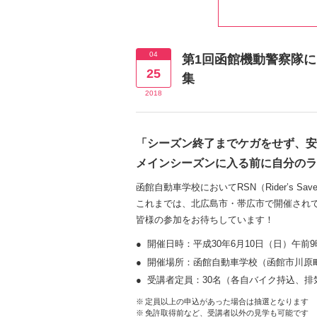
04
第1回函館機動警察隊に
25
集
2018
「シーズン終了までケガをせず、安
メインシーズンに入る前に自分のラ
函館自動車学校においてRSN（Rider’s 
これまでは、北広島市・帯広市で開催され
皆様の参加をお待ちしています！
開催日時：平成30年6月10日（日）午前9
開催場所：函館自動車学校（函館市川原町
受講者定員：30名（各自バイク持込、排
定員以上の申込があった場合は抽選となります
免許取得前など、受講者以外の見学も可能です