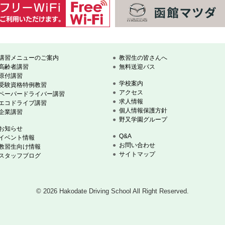
講習メニューのご案内
教習生の皆さんへ
高齢者講習
無料送迎バス
原付講習
学校案内
受験資格特例教習
アクセス
ペーパードライバー講習
求人情報
エコドライブ講習
個人情報保護方針
企業講習
野又学園グループ
お知らせ
Q&A
イベント情報
お問い合わせ
教習生向け情報
サイトマップ
スタッフブログ
© 2026 Hakodate Driving School
All Right Reserved.