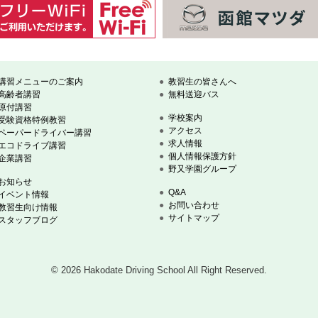
講習メニューのご案内
教習生の皆さんへ
高齢者講習
無料送迎バス
原付講習
学校案内
受験資格特例教習
アクセス
ペーパードライバー講習
求人情報
エコドライブ講習
個人情報保護方針
企業講習
野又学園グループ
お知らせ
Q&A
イベント情報
お問い合わせ
教習生向け情報
サイトマップ
スタッフブログ
© 2026 Hakodate Driving School
All Right Reserved.