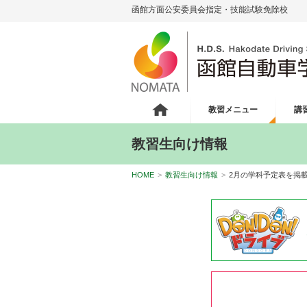
函館方面公安委員会指定・技能試験免除校
教習メニュー
講
教習生向け情報
HOME
>
教習生向け情報
>
2月の学科予定表を掲