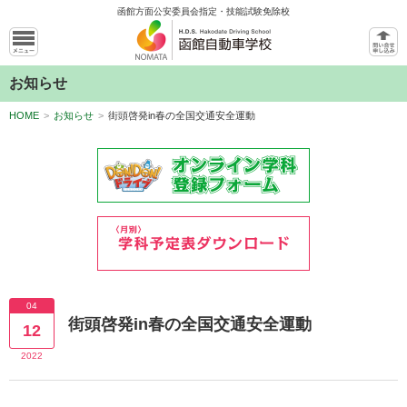
函館方面公安委員会指定・技能試験免除校
お知らせ
HOME
>
お知らせ
>
街頭啓発in春の全国交通安全運動
04
街頭啓発in春の全国交通安全運動
12
2022